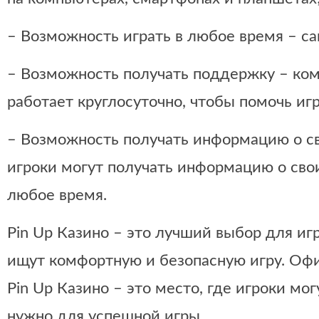
– Возможность играть в любое время – са
– Возможность получать поддержку – ко
работает круглосуточно, чтобы помочь иг
– Возможность получать информацию о св
игроки могут получать информацию о свои
любое время.
Pin Up Казино – это лучший выбор для иг
ищут комфортную и безопасную игру. Оф
Pin Up Казино – это место, где игроки мог
нужно для успешной игры.