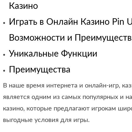
Казино
Играть в Онлайн Казино Pin U
Возможности и Преимуществ
Уникальные Функции
Преимущества
В наше время интернета и онлайн-игр, каз
является одним из самых популярных и н
казино, которые предлагают игрокам широ
выгодные условия для игры.