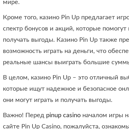
мире.
Кроме того, казино Pin Up предлагает иг
спектр бонусов и акций, которые помогут 
получать выгоды. Казино Pin Up также пр
возможность играть на деньги, что обесп
реальные шансы выиграть большие сумм
В целом, казино Pin Up – это отличный вы
которые ищут надежное и безопасное онл
они могут играть и получать выгоды.
Важно! Перед
pinup casino
началом игры 
сайте Pin Up Casino, пожалуйста, ознаком