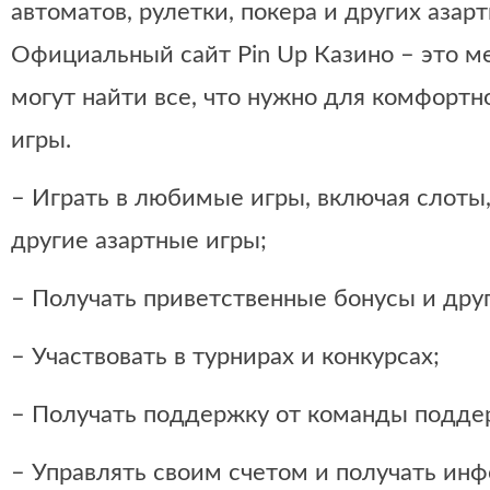
автоматов, рулетки, покера и других азарт
Официальный сайт Pin Up Казино – это ме
могут найти все, что нужно для комфортн
игры.
– Играть в любимые игры, включая слоты, 
другие азартные игры;
– Получать приветственные бонусы и дру
– Участвовать в турнирах и конкурсах;
– Получать поддержку от команды подде
– Управлять своим счетом и получать ин