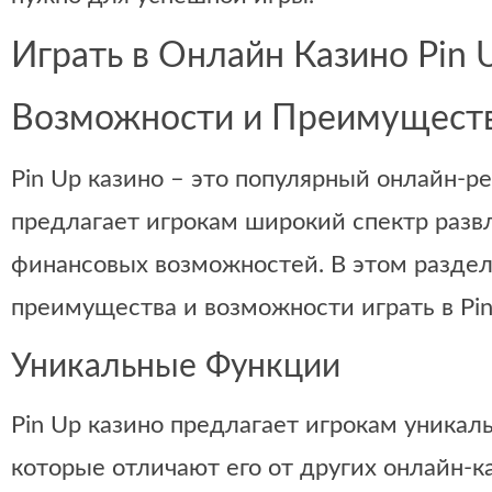
Играть в Онлайн Казино Pin 
Возможности и Преимущест
Pin Up казино – это популярный онлайн-р
предлагает игрокам широкий спектр разв
финансовых возможностей. В этом разде
преимущества и возможности играть в Pin
Уникальные Функции
Pin Up казино предлагает игрокам уникал
которые отличают его от других онлайн-ка