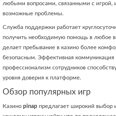
любыми вопросами, связанными с игрой, 
возможные проблемы.
Служба поддержки работает круглосуточн
получить необходимую помощь в любое вр
делает пребывание в казино более комф
безопасным. Эффективная коммуникация
профессионализм сотрудников способст
уровня доверия к платформе.
Обзор популярных игр
Казино
pinap
предлагает широкий выбор и