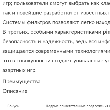
игр; пользователи смогут выбрать как кла
так и новейшие разработки от известных 
Системы фильтров позволяют легко нахо
В-третьих, особыми характеристиками
pi
безопасность и надежность, ведь вся ин
защищается современными технологиями
это в совокупности создает уникальные у
азартных игр.
Преимущества
Описание
Бонусы
Щедрые приветственные предложения и