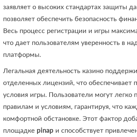
заявляет о высоких стандартах защиты да
позволяет обеспечить безопасность фина
Весь процесс регистрации и игры максим
что дает пользователям уверенность в н
платформы.
Легальная деятельность казино поддерж
отделенных лицензий, что обеспечивает 
условия игры. Пользователи могут легко 
правилам и условиям, гарантируя, что ка
комфортной обстановке. Этот фактор доб
площадке
pinap
и способствует привлече