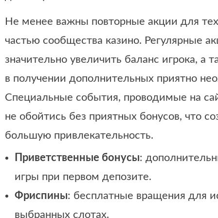
Не менее важны повторные акции для тех,
частью сообщества казино. Регулярные а
значительно увеличить баланс игрока, а 
в получении дополнительных приятно не
Специальные события, проводимые на сай
не обойтись без приятных бонусов, что с
большую привлекательность.
Приветственные бонусы
: дополнительн
игры при первом депозите.
Фриспины
: бесплатные вращения для и
выбранных слотах.