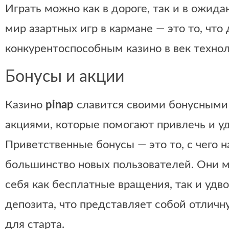
Играть можно как в дороге, так и в ожида
мир азартных игр в кармане — это то, что
конкурентоспособным казино в век технол
Бонусы и акции
Казино
pinap
славится своими бонусными
акциями, которые помогают привлечь и уд
Приветственные бонусы — это то, с чего 
большинство новых пользователей. Они м
себя как бесплатные вращения, так и удв
депозита, что представляет собой отлич
для старта.