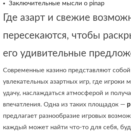
Заключительные мысли о pinap
Где азарт и свежие возмож
пересекаются, чтобы раскр
его удивительные предлож
Современные казино представляют собой
увлекательных азартных игр, где игроки 
удачу, наслаждаться атмосферой и получ
впечатления. Одна из таких площадок —
p
предлагает разнообразие игровых возмож
каждый может найти что-то для себя, буд