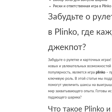
Выбор зоны для выпуска шарика
Риски и ответственная игра в Plinko
Забудьте о рул
в Plinko, где к
джекпот?
Забудьте о рулетке и карточных играх
новых и увлекательных возможностей 
популярность, является игра
plinko
– п
ключевую роль. В этой статье мы под
помогут увеличить шансы на выигрыш, 
мир захватывающего опыта. Готовы ис
падающего шарика?
Что такое Plinko 