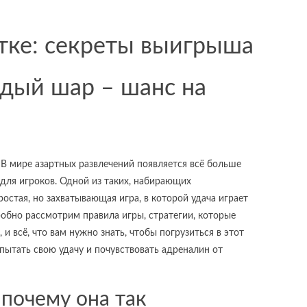
етке: секреты выигрыша
аждый шар – шанс на
! В мире азартных развлечений появляется всё больше
для игроков. Одной из таких, набирающих
ростая, но захватывающая игра, в которой удача играет
робно рассмотрим правила игры, стратегии, которые
и всё, что вам нужно знать, чтобы погрузиться в этот
пытать свою удачу и почувствовать адреналин от
и почему она так