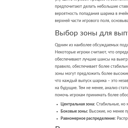
предпочитают делать небольшие ставк
вероятность попадания шарика в ячей
верхней части игрового поля, основыв
Выбор зоны для вып
Одним из наиболее обсуждаемых подхо
Некоторые игроки считают, что опред
обеспечивают лучшие шансы на выигры
правило, обеспечивает более стабильн
зоны могут предложить более высокие
что каждый выпуск шарика – это неза
на будущие. Тем не менее, анализ ст
помочь игрокам принимать более обо
Центральная зона:
Стабильные, но 
Боковые зоны:
Высокие, но менее 
Равномерное распределение:
Распре